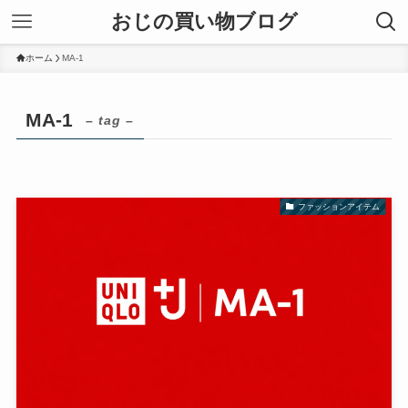
おじの買い物ブログ
ホーム
MA-1
MA-1
– tag –
ファッションアイテム